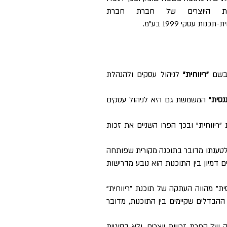
זכויות היוצרים של חברת חברת 
-תכנות עסקי 1999 בע"מ.
"ריווחית" 
לניהול עסקים ולהנהלת 
נסית"
 המשמשת גם היא לניהול עסקים 
לטענתה של התובעת, העתיק הנתבע 1, בסיוע הנתבע 2, ו את תוכנת "ריווחית" ובכך הפרו השניים את זכות 
הנתבע 1 הכחיש כי תוכנת "פיננסית" שהוא פיתח מועתקת מ"ריווחית", ולטענתו מדובר בתוכנה מקורית שפותחה 
על ידו באופן עצמאי, וכי היא אף נכתבה בשפת קוד שונה, וכי ככל וקיים דמיון בין התוכנות הוא נובע מדרישות 
מומחה שמונה מטעם בית המשפט על מנת לבחון האם תוכנת "פיננסית" מהווה העתקה של תוכנת "ריווחית" 
קבע כי למרות העובדה שהשפות בהן נכתבו התוכנות שונות, ולמרות ההבדלים שקיימים בין התוכנות, מדובר 
פסק הדין שניתן הינו אך ורק בשאלת אחריותם של הנתבעים לביצועה של הפרת זכויות יוצרים, ולא בסוגיית 