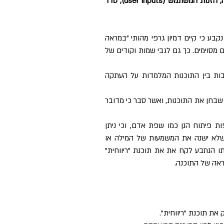
בהגנה רחבה יותר המשתרעת גם על צורת התוכנה (artwork), המבנה, הזנות המשתמש (user inputs), סדר 
על בסיס השוואה בין מסכים של התוכנות שהוצגו בפני בית המשפט, נקבע כי קיים דמיון גרפי מהותי "במראה 
ובתחושה" ("Look and Feel") של שתי התוכנות, עד כדי זהות במקרים מסוימים. כך גם לגבי שמות וקודים של 
לאור זאת קבע בית המשפט כי במקרה זה קיימות נקודות השקה רבות בין התוכנות המלמדות על העתקה 
בית המשפט לא הסתפק בכך, והסתמך גם על חוות דעתו של המומחה שבחן את התוכנות, ואשר סבר כי מדובר 
לעניין ההבדל בין שפות הפיתוח של התוכנות הוסיף המומחה כי שפות פיתוח הנן כמו שפת אדם, וכי ניתן 
לכתוב את אותה מילה או אותו משפט במספר שפות שונות באופן שלא ישנה את המשמעות של המילה או 
המשפט. כך, לטענת המומחה, גם בשפות תוכנה, וכי במקרה זה לדעתו הנתבע לקח את את תוכנת "ריווחית" 
אה של התוכנה.