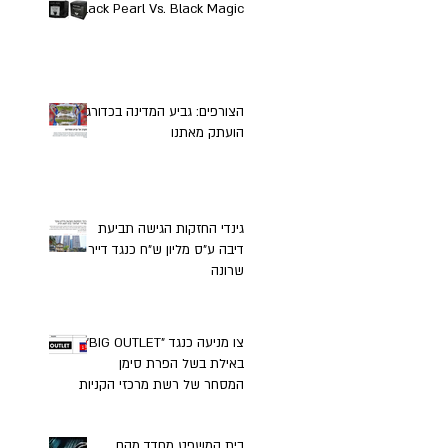
Black Pearl Vs. Black Magic
הצורפים: גביע המדינה בכדורגל
הועתק מאתנו
גינדי החזקות הגישה תביעת
דיבה ע"ס מליון ש"ח כנגד דיירי
שרונה
צו מניעה כנגד "BIG OUTLET"
באילת בשל הפרת סימן
המסחר של רשת מרכזי הקניות
"BIG"
בית המשפט מחדד מהם