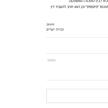
ניתן צו מניעה קבוע כנגד הנתבע 1 האוסר עליו לעשות שימוש כלשהו בתוכנת "פיננסית" וכן הוא חויב להעביר דין 
תיוגים:
זכויות יוצרים