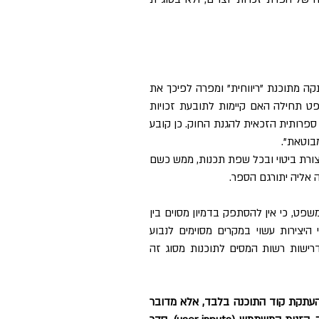
המחלוקת העיקרית בתיק זה הנה בשאלה האם תוכנת "פיננסית" הועתקה מתוכנת "ריווחית" ומפרה לפיכך את 
זכויות היוצרים של התובעת? לשם הכרעה בסוגיה זו, בחן בית המשפט תחילה האם קיימות לתובעת זכויות 
יוצרים בתוכנת "ריווחית", וקבע, כי חוק זכות יצרים מגדיר תוכנה כיצירה ספרותית הזכאית להגנת החוק. כן קובע 
בוטאת".
משכך, לתובעת מוקנית הגנת זכות יוצרים בתוכנת "ריווחית" וזאת בכל צורת ביטוי ובכל שפת תכנות, ממש כשם 
 אליה יתורגם הספר. 
לצורך הקביעה כי אכן מדובר בהפרת זכות יוצרים, נקבע על ידי בית המשפט, כי אין להסתפק בדמיון מסוים בין 
התוכנות, אלא יש לבחון האם קיים דמיון מהותי, שכן דמיון בין שתי היצירות עשוי במקרים מסוימים לנבוע 
מנסיבות שאינן העתקה, אלא מאופי היצירה ומטרתה, ובמקרה זה, מדרישות רשות המסים לתוכנות מסוג זה 
בית המשפט קבע, כי ההגנה המוקנית לתוכנת מחשב אינה מוגבלת להעתקת קוד התוכנה בלבד, אלא מדובר 