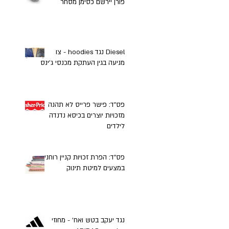
פורן יירשם כסימן מסחר
Diesel נגד hoodies - צו
מניעה בגין העתקת מכנסי ג'ינס
פס"ד: פישר פרייס לא תהנה
מזכויות יוצרים בכיסא נדנדה
לילדים
פס"ד: הפרת זכויות קניין רוחני
במצעים למיטת תינוק
נגד יעקב בטש ואח' - מחוזי