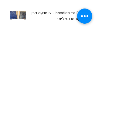
Diesel נגד hoodies - צו מניעה בגין
העתקת מכנסי ג'ינס
פס"ד: פישר פרייס לא תהנה מזכויות
יוצרים בכיסא נדנדה לילדים
פס"ד: הפרת זכויות קניין רוחני במצעים
למיטת תינוק
נגד יעקב בטש ואח' - מחוזי תל-אביב
ADIDAS