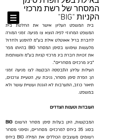
באילת בשל הפרת סימן
המסחר של רשת מרכזי
MONTEKIO &
CO.
הקניות "BIG"
מונטקיו ושות' משרד עורכי-דין
בית המשפט העליון אישר את החלטת בית 
המשפט המחוזי לפיה הוצא צו מניעה זמני המורה 
לחברת בריל אאוטלט אילת בע"מ להימנע ולחדול 
מלעשות שימוש בסימן המסחר BIG בהיותו מפר 
את זכויות חברת ביג מרכזי קניות בע"מ והשותפות 
"ביג מרכזים מסחריים".
העילות עליהן התבססה הבקשה לצו מניעה זמני 
הן: הפרת סימן מסחר, גניבת עין, הטעיית צרכנים, 
תיאור כוזב, התערבות לא הוגנת ועשיית עושר ולא 
במשפט.
העובדות וטענות הצדדים
המבקשות, הינן בעלות סימן מסחר הרשום 
BIG 
בסוג 35 ביחס למרכזים מסחריים, וסימני מסחר 
רשומים מעוצבים הכוללים את המילה BIG ביחס 