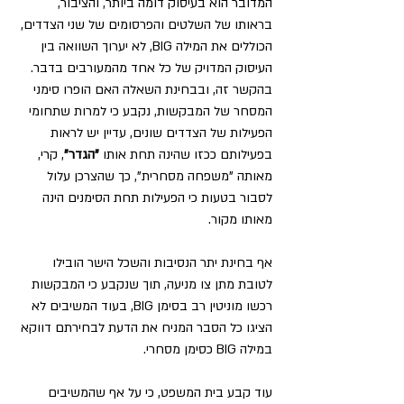
המדובר הוא בעיסוק דומה ביותר, והציבור, 
בראותו של השלטים והפרסומים של שני הצדדים, 
הכוללים את המילה BIG, לא יערוך השוואה בין 
העיסוק המדויק של כל אחד מהמעורבים בדבר.
בהקשר זה, ובבחינת השאלה האם הופרו סימני 
המסחר של המבקשות, נקבע כי למרות שתחומי 
הפעילות של הצדדים שונים, עדיין יש לראות 
בפעילותם ככזו שהינה תחת אותו 
"הגדר"
, קרי, 
מאותה "משפחה מסחרית", כך שהצרכן עלול 
לסבור בטעות כי הפעילות תחת הסימנים הינה 
מאותו מקור.
אף בחינת יתר הנסיבות והשכל הישר הובילו 
לטובת מתן צו מניעה, תוך שנקבע כי המבקשות 
רכשו מוניטין רב בסימן BIG, בעוד המשיבים לא 
הציגו כל הסבר המניח את הדעת לבחירתם דווקא 
במילה BIG כסימן מסחרי.
עוד קבע בית המשפט, כי על אף שהמשיבים 