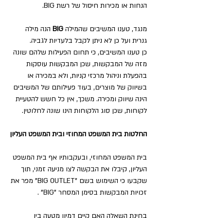
הנחות או מכירות חיסול של רשת BIG.
מנגד, טענו המשיבים שהמילה 
BIG 
הנה מילה 
גנרית ועל כן לא ניתן לקבל בלעדיות לגביה.
כן טענו המשיבים, כי תחום הפעילות שלהם שונה 
מזה של המבקשות, שכן המבקשות עוסקות 
בהפעלת וניהול מרכזי קניות, ולא במכירה או 
בשיווק של מוצרים, בעוד פעילותם של המשיבים 
הינה שיווק ומכירה. משכך, אין כל חשש להטעיית 
לקוחות, שכן סוג הלקוחות הינו שונה לחלוטין.
החלטות בית המשפט המחוזי ובית המשפט העליון
בית המשפט המחוזי, ובעקבותיו אף בית המשפט 
העליון, קיבלו את הבקשה לצו מניעה זמני, תוך 
שקבעו כי השימוש בשם "BIG OUTLET" מפר את 
זכויות המבקשות בסימן המסחר "BIG" .
בחינת השאלה האם קיים דמיון מטעה בין 