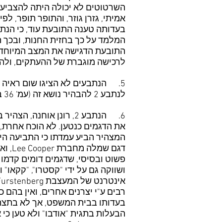
השרטוטים לא יכולה היתה להצביע ע
אמיתי, גזרן גוזר, והתופר תופר, ל
בעדותה טענה התובעת עוד, כי הנ
המלמד על כך בחזית החנות, ובכך 
התובעת הדגישה את המצב המיוחד שנ
לרכישה מוגברת של ההעתקים, ולהפ
5. הנתבעים לא הציגו שום ראיה ל
לנתבע 2 להבהיר נושא זה (עמ' 36 בפרוטוקול).
את הדגמים כנטען. לא הוכח אחרת, למרות טע
המצהיר הביע עמדתו כי התביעה הי
דגם 
ושווקה גם על ידי "קסטרו", "קקאו"
רבים ע"י יצרנים אחרים, ואין בהם כל
בעדותו בבית המשפט, אך לא בתצהי
הבעלות בתגית "אודבו" ולא טען כי 