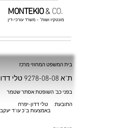
MONTEKIO
&
CO.
מונטקיו ושות' - משרד עורכי-דין
בית המשפט המחוזי מרכז
ת"א 9278-08-08 טלי דדון-יפרח נ' א.ת.סנאפ בע"מ ואח'
בפני כב' השופטת אסתר שטמר
התובעת: טלי דדון-יפרח
באמצעות ב"כ עו"ד יעקב קלדר
נגד