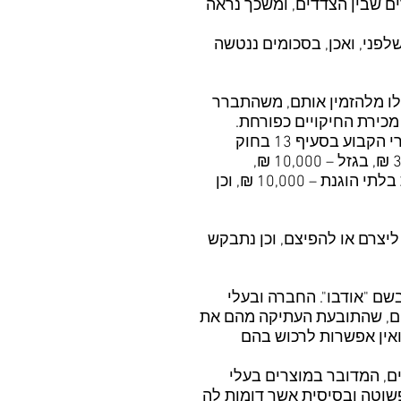
ם שבין הצדדים, ומשכך נראה
פני, ואכן, בסכומים ננטשה
ו מלהזמין אותם, משהתברר
כירת החיקויים כפורחת.
התובעת בקשה להעמיד את סכום התביעה לכל אחד מן הדגמים על 100,000 ₪, הסכום הסטטוטורי הקבוע בסעיף 13 בחוק
עוולות מסחריות, וכן לכמת את הפיצוי לפי אמדן בתאור כוזב ל-10,000 ₪, בעשיית עושר ל- 30,000 ₪, בגזל – 10,000 ₪,
ברשלנות – 20,000 ₪, בהטעיית הצרכן – 10,000 ₪, בהיפר חובה חקוקה – 10,000 ₪, בהתערבות בלתי הוגנת – 10,000 ₪, וכן
יצרם או להפיצם, וכן נתבקש
הזכויות בשם "אודבו". החברה ובעלי
 דגמים דומים, שהתובעת העתיקה מהם את
 ואין אפשרות לרכוש בהם
ם, המדובר במוצרים בעלי
פשוטה ובסיסית אשר דומות לה