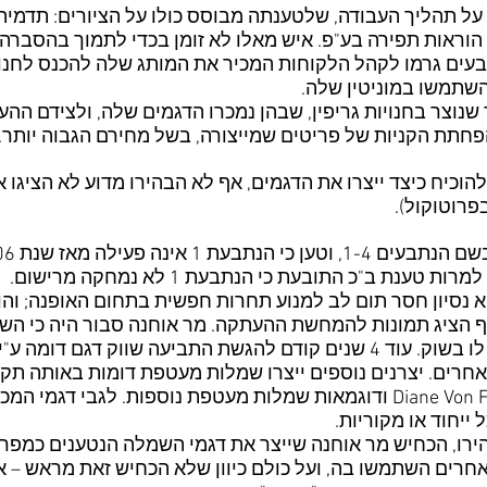
ל תהליך העבודה, שלטענתה מבוסס כולו על הציורים: תדמיתנ
פי הוראות תפירה בע"פ. איש מאלו לא זומן בכדי לתמוך בהסברה
תבעים גרמו לקהל הלקוחות המכיר את המותג שלה להכנס לחנ
השתמשו במוניטין שלה.
וצר בחנויות גריפין, שבהן נמכרו הדגמים שלה, ולצידם ההע
חתת הקניות של פריטים שמייצורה, בשל מחירם הגבוה יותר.
הוכיח כיצד ייצרו את הדגמים, אף לא הבהירו מדוע לא הציגו 
נת ב"כ התובעת כי הנתבעת 1 לא נמחקה מרישום.
א נסיון חסר תום לב למנוע תחרות חפשית בתחום האופנה; וה
שמלה מחברת Lee Cooper, ואף הציג תמונות להמחשת ההעתקה. מר אוחנה סבור ה
פשוט ובסיסי, שדגמים דומים קדמו לו בשוק. עוד 4 שנים קודם להגשת התביעה ש
 ואחרים. יצרנים נוספים ייצרו שמלות מעטפת דומות באותה תק
אינטרנט של המעצבת Diane Von Furstenberg ודוגמאות שמלות מעטפת נוספות. 
 ייחוד או מקוריות.
רו, הכחיש מר אוחנה שייצר את דגמי השמלה הנטענים כמפרים
אחרים השתמשו בה, ועל כולם כיוון שלא הכחיש זאת מראש – אנ