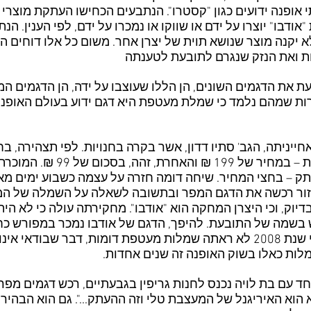
 אופנה ידועים כגון "קסטרו". הנתבעים הכחישו העתקת מוצרי 
דבו" יוצרו על ידם או שווקו או נמכרו על ידם, לפי הענין. הנת
יקנה מוצר שנושא תוית של יצרן אחר. משום כל אלו דוחים ה
ת ואת הנזק שנגרם לתובעת לטענתה
 את הדגמים השונים, הן הללו שעוצבו על ידה, הן הדגמים ה
ות שמהם נלמד כי שמלת מעטפת היא דגם ידוע בעולם האופנה 
ייניתה, הגב' סתיו דדון, אשר בקרה בחנויות. לפי תצהירה, ב
כיצד נמצאו שתי שמלות זהות, האח
 טלי דדון, וההעתק – בחצי המחיר. שיחה דומה חזרה על עצמה כשבוע ימי
באזור רכשה את הדגם המפר ובתשובה לשאלה על השמלה של המ
יוק, וכי היצרן המחקה הוא "אודבו". מחקירתה עולה כי לא היה
בשמה של התובעת. להיפך, הדגם של אודבו נמכר במפורש כחיק
להעיר, כי העדה בחרה לטעון שלפני שנת 2008 לא ראתה שמלות מעטפת דומות, דב
לות כאלו בשוק האופנה זה שנים אחדות.
ד עם בת לויה נכנס לחנות גריפין בגבעתיים, רכש דגמים מפרי
 הוא האיריגנל של המעצבת טלי וזה ההעתק...". גם הוא הבהיר כ