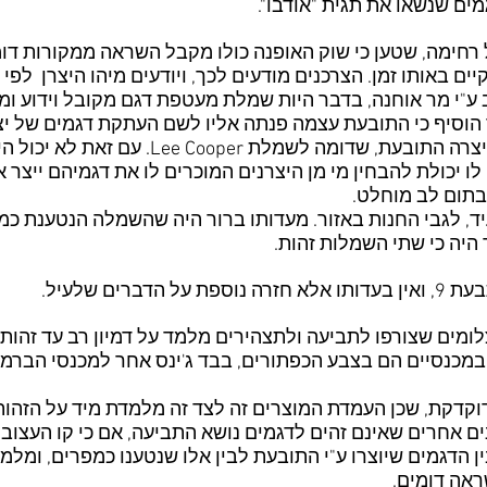
עים 5-8 העיד אייל רחימה, שטען כי שוק האופנה כולו מקבל השראה ממקור
יים באותו זמן. הצרכנים מודעים לכך, ויודעים מיהו היצרן לפי
ע"י מר אוחנה, בדבר היות שמלת מעטפת דגם מקובל וידוע ומיו
הוסיף כי התובעת עצמה פנתה אליו לשם העתקת דגמים של יצר
לדגם המועתק הביא העד שמלה שייצרה התובעת, שדו
ן לו יכולת להבחין מי מן היצרנים המוכרים לו את דגמיהם ייצר 
בתום לב מוחלט.
 היה כי שתי השמלות זהות.
לומים שצורפו לתביעה ולתצהירים מלמד על דמיון רב עד זהות 
במכנסיים הם בצבע הכפתורים, בבד ג'ינס אחר למכנסי הברמו
וקדקת, שכן העמדת המוצרים זה לצד זה מלמדת מיד על הזהות
רנים אחרים שאינם זהים לדגמים נושא התביעה, אם כי קו העצוב
ן הדגמים שיוצרו ע"י התובעת לבין אלו שנטענו כמפרים, ומל
אה דומים.