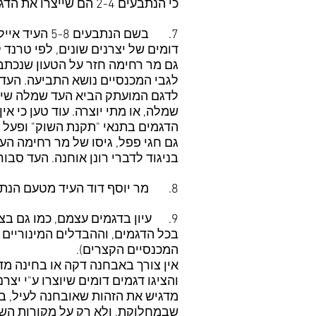
כי הנתבעים 2-4 הם שייצרו את הדגמים שנשאו את תגית "אודבו".
7. בשם הנתב
דומים של יצרנים שונים, לפי טרנד ק
גם מר רחימה חזר על הטעון שנכתב 
לגבי המכנסיים נושא התביעה. העד 
שמלה, או מתי יוצרה. עוד טען כי אי
הדגמים בתנאי "תקנת השוק" ופעל 
בניגוד לדברי רונן אוחנה. העד סבור
8. מר יוסף דוד העיד מטעם הנתבעת 9, ואין בעדותו אלא חזרה נוספת על הדברים שלעיל.
9. עיון בדגמים עצמם, כמו גם בצ
בכל הדגמים, וההבדלים המינוריים 
המכנסיים הקצרים).
אין צורך באבחנה דקה או בחינה מד
והציגו דגמים דומים שיוצרו ע"י יצ
מדגיש את הזהות שאובחנה לעיל, בי
שבמחלוקת, ולא רק על מקורות השר