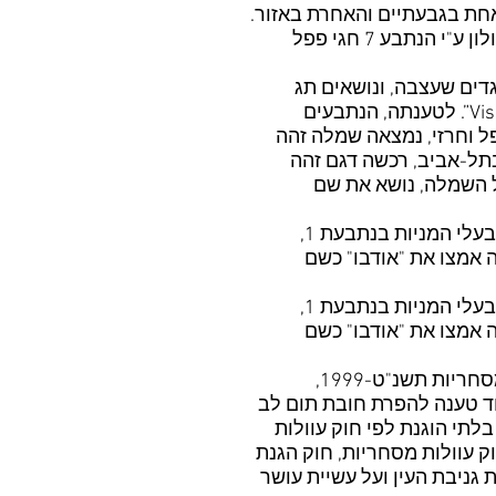
החנות בגבעתיים מנוהלת ע"י הנתבעים מס' 5 ו-6 – אייל ולילך רחימה (להלן "רחימה"), והחנות בחולון ע"י הנתבע 7 חגי פפל
דים שעצבה, ונושאים תג
"אודבו", ואלו נמכרים במחיר נמוך בהרבה מן הבגדים הנושאים את התגית שלה “Vision by Tali Dadon”. לטענתה, הנתבעים
פל וחרזי, נמצאה שמלה זהה
שעצבה התובעת, ונושאת תגית "אודבו". בחנות אחרת, "פורטי סקנד" ברחוב בוגרשוב 42 בתל-אביב, רכשה דגם זהה
ל השמלה, נושא את שם
התובעת טענה כי הנתבעת 1 העתיקה את הדגמים, והפיצה אותם לנתבעים 5-8. הנתבעים 2-4 הם בעלי המניות בנתבעת 1,
אמצו את "אודבו" כשם
התובעת טענה כי הנתבעת 1 העתיקה את הדגמים, והפיצה אותם לנתבעים 5-8. הנתבעים 2-4 הם בעלי המניות בנתבעת 1,
אמצו את "אודבו" כשם
התובעת טוענת כי בהעתקת הדגמים שעצבה עוולו הנתבעים עוולה של גניבת עין לפי חוק עוולות מסחריות תשנ"ט-1999,
לים כדי עשיית עושר ולא במשפט לפי חוק עשיית עושר ולא במשפט, תשל"ט-1999. עוד טענה להפרת חובת תום לב
וזב, התערבות בלתי הוגנת לפי חוק עוולות
ק עוולות מסחריות, חוק הגנת
 גניבת העין ועל עשיית עושר