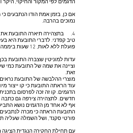
הדגמים לפי המקור והחיקוי, היקר וה
אם כן, בזמן אמת הודו הנתבעים כי
נמוכים בהרבה.
4. בתצהירה תיארה התובעת את תה
טיב קפדני. לדברי התובעת היא בעל
פועלת ללא לאות, 12 שעות ביממה, ולעתים יותר מכך.
עדות למוניטין שצברה התובעת בכך 
וציינה את שמה של התובעת כמי ש
זאת.
מוצרי ההלבשה של התובעת נראים במ
עוד הראתה התובעת כי קו ייצור מי
הדגמים. קו זה זכה לפרסום בתכנית
חדשים. לתצהירה צירפה גם כתבה ע
אף לא אחד מן הדגמים נושא התביעה
פורטי סקנד, ושל השמלה שעליה תוית של נתב
עם תחילת החקירה הנגדית הציגה ה