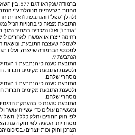
ברמודה שנקראו דגם 577. בין השאר מכרה את הדגמים הנ"ל לשתי חנויות בשם "אופנת גריפין", האחת בגבעתיים והאחרת באזור.
(להלן "פפל") והנתבעת 8 אורית חרזי (להלן "חרזי"). הארבעה הם קרובי משפחה.
התובעת מצאה כי בחנויות הנ"ל נמ
רחימה ייצרו או אפשרו לאחרים ליי
למכנסי הברמודה שייצרה, ועליו תג
הנתבעת 9.
ולטענת התובעת מקימים חברות חד
מסחרי שלהם.
ולטענת התובעת מקימים חברות חד
מסחרי שלהם.
מסחריות, הטעיה לפי חוק הגנת הצר
הצרכן וחוק זכות יוצרים).בסיכומיה