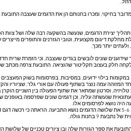
זול.
 מדובר בחיקוי, ומכרו בחנותם הן את הדגמים שעצבה התובעת 
ליך יצירת הדגמים, שנעשה בהשקעה רבה שלה ושל צוות הסטו
ת מחלקת דיגום מקצועית, וטובי הגזרנים והתופרים מייצרים 
שידוענים שונים לובשים בגדים שעצבה, וכי הזמרת שרית חדד
לקחה חלק בעצוב תקליטור שהוציאה. התובעת צרפה מכתב ש
קומות בילוי ידועים, במסיבות, בפרסומות בשוק המעצבים וב
וחד המזוהה עמה נוצר בשתוף פעולה עם אורי גלר, שציוריו וה
 טלויזיה, וסרטון שמתאר את שתוף הפעולה בין השניים הוקר
תונאית שנעשתה עליה, וכן דגמים שונים שפרסמה באופנים שו
 היה נושא לפרסומים אלו.
התובעת הראתה כי מכרה לנתבעים 5-6 את שלושה הדגמים נושא התביעה. הראתה כי
עת 9 בחנות גולה.
תובעת את ספר הגזרות שלה ובו ציורים טכניים של שלושת הדג