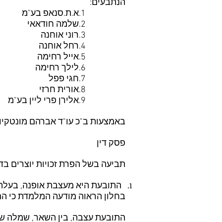
הנתבעים:
1.א.ת.סנאפ בע"מ
2.שלמה חודאאי
3.רוני אוחנה
4.רחל אוחנה
5.אייל רחימה
6.לילך רחימה
7.חגי פפל
8.אורית חרזי
9.אלירן פרי ליין בע"מ
באמצעות ב"כ עו"ד אברהם מונטקיו
פסק דין
תביעה בשל הפרת זכויות יוצרים בד
בחלון הראוה מודעה המלמדת כי הם