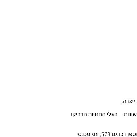
ייצרה.
ים שעצבה מכרה בחנויות שונות. בעלי החנויות הדביקו
התובעת עצבה, בין השאר, שמלה שקראה שמה דגם 575 (להלן "השמלה") זוג מכנסיים קצרים שמוספרו כדגם 578, וזוג מכנסי