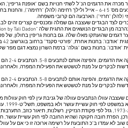
כרים לצד הבגדים שעצבה גם שמלה ומכנסיים קצרים זהים לבג
צר דגמים שהועתקו מאלו שלה. גם בחנות גריפין בחולון, של פ
לשמלה 
ית "אודבו". בחנות בשם "גולה" ברמת השרון נמצא דגם מפר ש
שות לבקרים על מנת לטשטש את הפעילות המפרה, ולאחרונה 
שות לבקרים על מנת לטשטש את הפעילות המפרה, ולאחרונה 
ומעשיהם עו
לפי חוק החוזים (חלק כללי), תשל"ג-1973, גזל לפי פקודת הנזיקין, רשלנות, תיאור כ
כן, הפרת חובה חקוקה (שהיא החובה לפי חוק עשיית עושר, חו
ם שוב לא עמדו ב"כ התובעת על רשימה ארוכה זו כי אם על עוולת