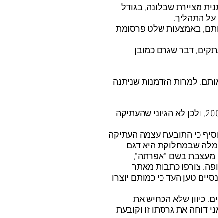
ית מציירת שבלונה, בגודל
 על התהליך.
ותם, באמצעות שלט פרסומת
תקים, דבר שגרם כמובן
אותם, למרות הזדמנות שניתנה
6. הנתבע 2, רונן אוחנה, הצהיר בשם הנתבעים 1-4, וטען כי הנתבעת 1 אינה פעילה מאז שנת 2006, ולכן לא הגיוני שהעתיקה
וסיף כי התובעת עצמה העתיקה
יה כי השמלה שבמחלוקת היא דגם
ווק דגם דומה ע"י מעצבת בשם "אפרתה",
ופה. צורפו כתבות מאתר
לגבי דגמי המכנסיים טען העד כי כמותם יוצרו
. כיוון שלא הכחיש את
י דוחה את גרסתו זו וקובעת