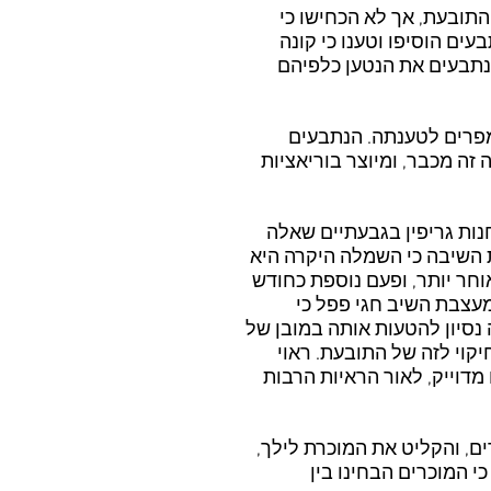
התובעת, אך לא הכחישו כי
בעים הוסיפו וטענו כי קונה
נתבעים את הנטען כלפיהם
מפרים לטענתה. הנתבעים
זה מכבר, ומיוצר בוריאציות
חנות גריפין בגבעתיים שאלה
ת – במחיר של 199 ₪ והאחרת, זהה, בסכום של 99 ₪. המוכרת השיבה כי השמלה היקרה היא
ם מאוחר יותר, ופעם נוספת כחודש
עצבת השיב חגי פפל כי
 נסיון להטעות אותה במובן של
וי לזה של התובעת. ראוי
ר שבודאי אינו מדוייק, לאור הראיות הרבות
ם, והקליט את המוכרת לילך,
י המוכרים הבחינו בין