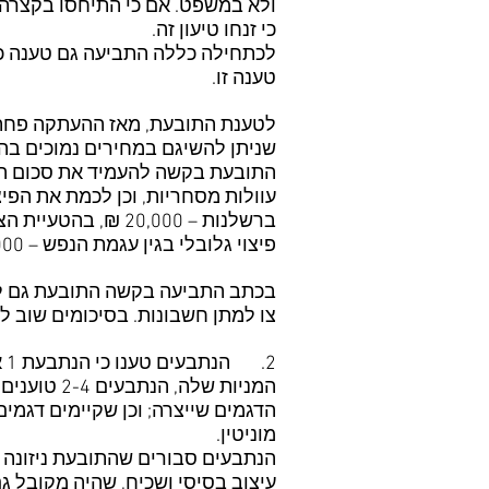
ולא במשפט. אם כי התיחסו בקצרה ל
כי זנחו טיעון זה.
לכתחילה כללה התביעה גם טענה כי 
טענה זו.
לטענת התובעת, מאז ההעתקה פחת 
שניתן להשיגם במחירים נמוכים בה
פיצוי גלובלי בגין עגמת הנפש – 40,000 ₪, סה"כ – 440,000 ₪ לפי חישוביה.
בכתב התביעה בקשה התובעת גם לית
צו למתן חשבונות. בסיכומים שוב ל
2
המניות של
הדגמים שייצרה; וכן שקיימים דגמים
מוניטין.
הנתבעים סבורים שהתובעת ניזונה 
עיצוב בסיסי ושכיח, שהיה מקובל ג