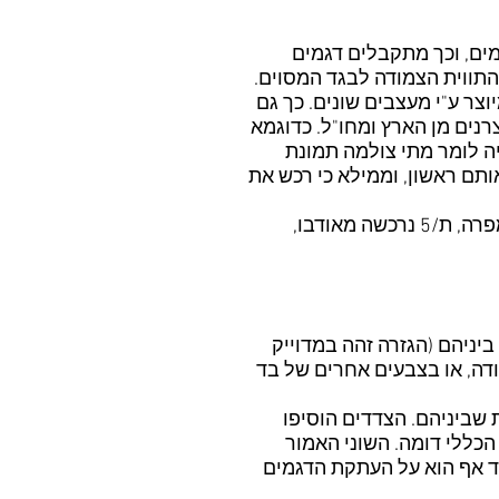
ות דומים, וכך מתקבלים דגמים
 התווית הצמודה לבגד המסוים.
צר ע"י מעצבים שונים. כך גם
נים מן הארץ ומחו"ל. כדוגמא
מה לשמלת Lee Cooper. עם זאת לא יכול היה לומר מתי צולמה תמונת
אותם ראשון, וממילא כי רכש את
גם חגי פפל, גיסו של מר רחימה העיד, לגבי החנות באזור. מעדותו ברור היה שהשמלה הנטענת כמפרה, ת/5 נרכשה מאודבו,
ביניהם (הגזרה זהה במדוייק
דה, או בצבעים אחרים של בד
 שביניהם. הצדדים הוסיפו
 הכללי דומה. השוני האמור
מד אף הוא על העתקת הדגמים