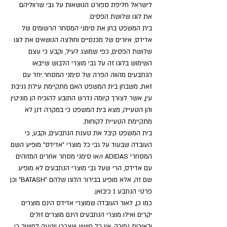
לישראל חליפת ספורט הנושאות על גבי שרווליהם
את לוגו שלושת הפסים.
בית המשפט בחן את סימני המסחר הרשומים של
אדידס, איורים של מכנסיים וחולצה הנושאים את לוגו
שלושת הפסים, כפי שמוצג לעיל, וקבע כי עצם
השימוש בלוגו זה על גבי מוצרי הלבוש שייבאו
הנתבעים מהווה הפרה של סימני המסחר.יחד עם
זאת, משבחן בית המשפט האם מתקיימת עילת גניבת
עין, אשר לצורך קיומה נדרש התובע להוכיח הן מוניטין
והן הטעייה, מצא בית המשפט כי במקרה דנן לא
מתקיימת הטעיית לקוחות.
בית המשפט קיבל את טענת הנתבעים, וקבע, כי
העובדה שבעוד על גבי כל מוצרי "אדידס" מופיע השם
המסחרי ADIDAS ו/או סימני מסחר אחרים המזוהים
עם אדידס, הרי שעל גבי מוצרי הנתבעים לא מופיע
שם זה, אלא מופיע בבירור הלוגו שלהם "BATASH" וכן
פרטי הנתבע 1 כיבואן.
כמו כן, לאור העובדה שמוצרי אדידס הינם מוצרים
יקרים ואילו מוצרי הנתבעים הינם מוצרים זולים
ובאיכות נמוכה, אין כל חשש שצרכן יוטעה לחשוב כי