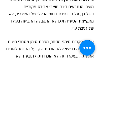
מוצרי הנתבעים הינם מוצרי אדידס מקוריים.
בשל כך, על פי בחינת החוזי הכללי של המוצרים, לא
מתקיימת הטעייה ולכן לא התקבלה התביעה בעילה
של גניבת עין.
על-פי פקודת סימני מסחר, הפרת סימן מסחרי רשום
אינה מזכה בפיצוי ללא הוכחת נזק ועל התובע להוכיח
את נזקיו. במקרה זה, לא הוכח נזק לתובעת ולא
הוכחה התעשרותו של הנתבע על חשבון אדידס,
ומשכך אין התובעת זכאית לפיצוי מכוח העילה של
הפרת סימן מסחר.
משלא התגבשה עילת גניבת עין, אזי לא זכאית
התובעת לפיצוי כלל.
בית המשפט קיבל באופן חלקי את התביעה, והוציא צו
מניעה וצו להשמדת המוצרים המפרים, מבלי שנפסק
פיצוי לתובעת.
לאור זאת שנדחו יתר עילות התביעה, ונקבע כי אין
מקום לפצוי כספי, לא נקבעו הוצאות לטובת התובעת.