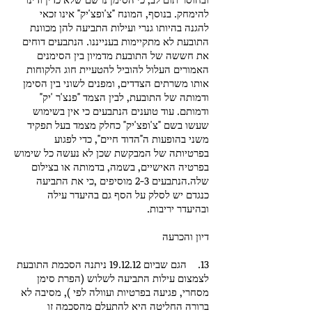
להימחק. בנוסף, המונח "צ'ופצ'יק" אינו זכאי
להגנה בהיותו גנרי ועילות התביעה להן מכוונת
התובעת לא מתקיימות בענייננו. הנתבעים דוחים
את חששה של התובעת מדמיון בין הסימנים
האמורים העלול להוביל להטעיית חוג הלקוחות
אותו משרתים הצדדים, ומפנים לשוני בין הסימן
ודמותה של התובעת, לבין הצמד "פנצ'ר 'יק"
ודמותם. עוד טוענים הנתבעים כי אין בשימוש
שעשו בשם "צ'ופצ'יק" כחלק מצמד בעל תפקיד
משני בהופעות ה"הדוד חיים", כדי לפגוע
בפרטיותה של המבקשת שכן לא נעשה כל שימוש
בפרטיה האישיים, בשמה, בדמותה או בצילום
שלה.הנתבעים 2-3 מוסיפים ,כי את התביעה
כנגדם יש לסלק על הסף גם בהיעדר עילה
ובהיעדר יריבות.
דיון והכרעה
13. הגם שביום 19.12.12 ניתנה הסכמת התובעת
לצמצום עילות התביעה לשלוש (הפרת סימן
מסחרי, פגיעה בפרטיות ועוולה לפי ), מסיבה לא
ברורה החליטה היא להתעלם מהסכמה זו