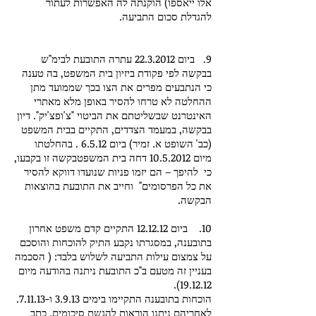
אלו ייאספו) הוקנתה לה האפשרות לעתור
להגדלת סכום התביעה.
9. ביום
22.3.2012
עתרה התובעת לבימ"ש
בבקשה לפי פקודת ביזיון בית המשפט, בה טענה
כי הנתבעים מפרים את הצו בכך שממועד מתן
ההחלטה לא טרחו להסיר באופן מלא מאתרי
האינטרנט שבשליטתם את הביטוי "צ'ופצ'יק". דיון
בבקשה, במעמד הצדדים, התקיים בבית המשפט
(כב' השופט א. זמיר) ביום 6.5.12 . בהחלטתו
מיום
10.5.2012
דחה בית המשפטבקשה זו בקבעו,
כי להיפך – הם יזמו פניות שנועדו דווקא להסיר
את כל הפרסומים" וחייב את התובעת בהוצאות
הבקשה.
10. ביום 12.12.12 התקיים קדם משפט אחרון
בתובענה, במסגרתו נקבע התיק להוכחות והוסכם
על צמצום עילות התביעה לשלוש בלבד: ( הסכמה
בעניין זה מטעם ב"כ התובעת ניתנה בהודעה מיום
19.12.12).
הוכחות בתובענה התקיימו בימים 3.9.13 ו-7.11.13.
לאחריהם ניתנו הוראות להגשת סיכומים. כתב