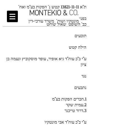
ת"א
13821-11-11
קטש נ' הפקות בע"מ ואח'
MONTEKIO &
CO.
בפני
מונטקיו ושות' משרד עורכי-דין
כב' השופט שאול שוחט
תובעים
הילה קטש
ע"י ב"כ עוה"ד גיא אופיר, עופר מוסקוביץ ונעמה בן
ציון
נגד
נתבעים
1.חברים הפקות בע"מ
2.עמית שקד
3.דרור טייכנר
ע"י ב"כ עוה"ד אבי מונטקיו