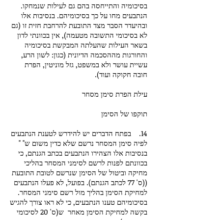
בסיכומיה והתייחסה בהם גם לעילות שנמחקו.
הנתבעים מחו על כך בסיכומיהם. בנסיבות אלו
ובהיעדר הסבר מצד התובעת להרחבת חזית זו (גם
לא בסיכומי התשובה מטעמה), אין בכוונתי לדון
בשאר העילות שהעלתה המבקשת בסיכומיה
והחורגות מההסכמה הדיונית (כגון: לשון הרע,
עשיית עושר ולא במשפט, גזל מוניטין, הפרת
חובה חקוקה ועוד).
עילת הפרת סימן מסחר
תוקפו של הסימן
14. בפתח הדברים יש להידרש לטענת הנתבעים
לפיה סימן המסחר נרשם שלא כדין משום ש" "
בנסיבות אלו הצהירו הנתבעים בכתב הגנתם, כי
בכוונתם לפנות לרשם לסימני המסחר בהליכי
מחיקה וביטול של הסימן שנרשם לטובת התובעת
((ס' 77 לכתב הגנתם). בפועל, לא פעלו הנתבעים
למחיקת הסימן בהליך מול רשם סימני המסחר.
בסיכומיהם טענו הנתבעים, כי לא ראו צורך להגיש
בקשה למחיקת הסימן מאחר ש(ס' 20 לסיכומי