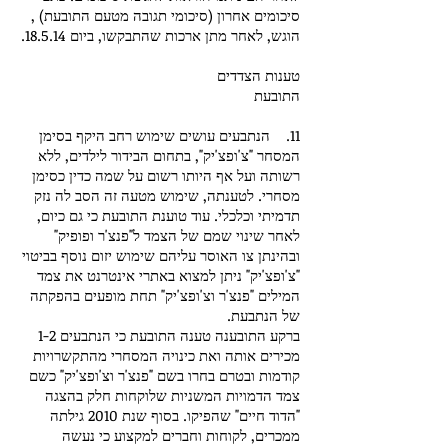
סיכומים אחרון (סיכומי תגובה מטעם התובעת) ,
הוגש, לאחר מתן ארכות שהתבקשו, ביום 18.5.14.
טענות הצדדים
התובעת
11. הנתבעים עושים שימוש רחב היקף בסימן
המסחר "צ'ופצ'יק", בתחום הבידור לילדים, ללא
רשותה ועל אף היותו רשום על שמה כדין כסימן
מסחרי. לטענתה, שימוש מטעה זה הסב לה נזק
תדמיתי וכלכלי. עוד טוענת התובעת כי גם כיום,
לאחר שינוי שמם של הצמד ל"פנצ'ר ופופיק"
ובהינתן צו האוסר עליהם שימוש יזום נוסף בביטוי
"צ'ופצ'יק" ניתן למצוא באתרי אינטרנט את צמד
המילים "פנצ'ר וצ'ופצ'יק" תחת מופעים בהפקתה
של הנתבעת.
ברקע התובענה טענה התובעת כי הנתבעים 1-2
מכירים אותה ואת כינויה המסחרי מהתקשרויות
קודמות ובטרם בחרו בשם "פנצ'ר וצ'ופצ'יק" כשם
צמד הדמויות המשניות שלוקחות חלק בהצגה
"הדוד חיים" שהפיקו. בסוף שנת 2010 גילתה
ממכרים, לקוחות וחברים למקצוע כי נעשה