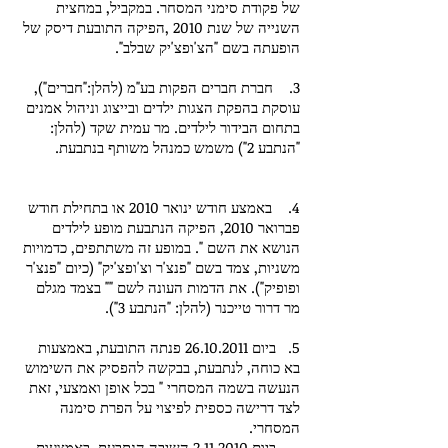
של פקודת סימני המסחר. במקביל, במחצית
השנייה של שנת 2010 ,הפיקה התובעת דיסק של
הופעתה בשם "הצ'ופצ'יק שבלב".
3. חברת חברים הפקות בע"מ (להלן:"חברים"),
עוסקת בהפקת הצגות ילדים ובייצוג וניהול אמנים
בתחום הבידור לילדים. מר עמית שקד (להלן:
"הנתבע 2") משמש כמנהל משותף בנתבעת.
4. באמצע חודש ינואר 2010 או בתחילת חודש
פברואר 2010, הפיקה הנתבעת מופע לילדים
הנושא את השם ". במופע זה משתתפים, כדמויות
משניות, צמד בשם "פנצ'ר וצ'ופצ'יק" (כיום "פנצ'ר
ופופיק"). את הדמות העונה לשם "" בצמד מגלם
מר דרור טייכנר (להלן: "הנתבע 3").
5. ביום
26.10.2011
פנתה התובעת, באמצעות
בא כוחה, לנתבעת, בבקשה להפסיק את השימוש
הנעשה בשמה המסחרי " בכל אופן ואמצעי, זאת
לצד דרישה כספית לפיצוי על הפרת סימנה
המסחרי.
ביום
2.11.2010
השיבה הנתבעת, באמצעות