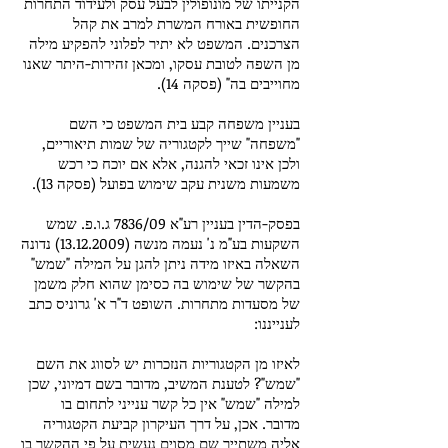
הקנייתו של מונופולין לבעל עסק ולעידוד התחרות
החופשית באורח המשרת למרב את קהל
הצרכנים. המשפט לא יתיר לפלוני להפקיע מילה
מן השפה לטובת עסקו, ומכאן זהירות-היתר שאנו
מחוייבים בה" (פסקה 14).
בעניין משפחה קבע בית המשפט כי השם
"משפחה" שייך לקטגוריה של שמות תיאוריים,
ולכן אינו זכאי להגנה, אלא אם יוכח כי רכש
משמעות משנית עקב שימוש בפועל (פסקה 13).
בפסק-הדין בעניין רע"א 7836/09 ג.ו.פ. שמש
השקעות בע"מ נ' נעמה מנשה
(13.12.2009)
נדונה
השאלה באיזו מידה ניתן להגן על המילה "שמש"
בהקשר של שימוש בה כסימן שהוא חלק משמן
של מסעדות מתחרות. השופט ד"ר א' גרוניס כתב
לענייננו:
לאיזו מן הקטגוריות הנזכרות יש לסווג את השם
"שמש"? לטענת המשיב, מדובר בשם דמיוני, שכן
למילה "שמש" אין כל קשר ענייני לתחום בו
מדובר. אכן, על דרך העיקרון קביעת הקטגוריה
אליה משתייך שם מסוים נעשית על פי ההקשר בו