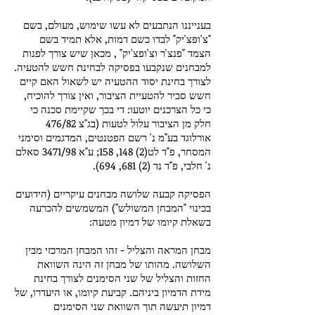
בענייננו הנתבעים לא עשו שימוש, מעולם, בשם
"צ'ופצ'יק" לבדו כשם דמות, אלא תמיד בשם
הצמד "פנצ'ר וצ'ופצ'יק" , מכאן שיש צורך לפנות
למבחנים שנקבעו בפסיקה לבחינת חשש להטעיה.
לצורך בחינת יסוד ההטעיה יש לשאול האם קיים
חשש סביר להטעיית הציבור, ואין צורך להוכיח,
כי כל הצרכנים יוטעו: די בכך שקיימת סכנה כי
חלק מן הציבור עלול לטעות (בג"צ 476/82
אורלוגד בע"מ נ' רשם הפטנטים, המדגמים וסימני
המסחר, פ"ד לט(2) 148, 158; ע"א 3471/98 סאלם
נ' חלבי, פ"ד נד (2) 681, 694).
הפסיקה קבעה שלושה מבחנים עיקריים (הידועים
בכינוי "המבחן המשולש") המשמשים להכרעה
בשאלת קיומו של דמיון מטעה:
מבחן המראה והצליל - זהו המבחן המרכזי מבין
השלושה. מהותו של מבחן זה הינה השוואת
החזות והצליל של שני הסימנים לצורך בחינת
מידת הדמיון ביניהם. קביעת קיומו, או היעדרו, של
דמיון תיעשה תוך השוואת שני הסימנים