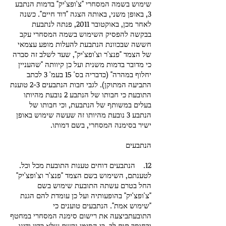
שימוש בשמה המסחרי "צ'ופצ'יק" בדמות הנתבע
3, באופן משני, באותה הצגה "דוד חיים". כשנה
לאחר מכן, באוקטובר 2011, פנתה לנתבעת
בבקשה להפסיק השימוש בשמה המסחרי עקב
חששה שבכוונת הנתבעת להעלות מופע עצמאי
של הצמד "פנצ'ר וצ'ופצ'יק", שעד לשלב זה סברה
כי מדובר בדמות משנית ועל כן קיוותה "שהעניין
יחלוף במהרה" (כדבריה בס' 15 בעמ' 3 לכתב
התביעה המתוקן). לגבי חבות הנתבעים 2-3 טוענת
התובעת כי חבותו של הנתבע 2 נובעת מהיותו
בעלים במשותף של הנתבעת, וכי חבותו של
הנתבע 3 נובעת מהיותו זה שעשה שימוש באופן
ישיר בסימנה המסחרי, בשם דמותו.
הנתבעים
12. הנתבעים דוחים טענות התובעת מכל וכל.
לטענתם, השימוש בשם הצמד "פנצ'ר וצ'ופצ'יק"
החל בטרם עשתה התובעת שימוש בשם
"צ'ופצ'יק" בהופעותיה ועל כן עומדת להם הגנת
"שימוש אמת". הנתבעים טוענים כי
התובעתביצעה את רישום סימנה המסחרי במחטף
ובחוסר תום לב, כי הסימן נרשם שלא כדין ודינו