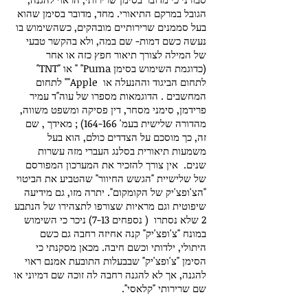
הגובל במרקם התיאורי. מחד, מדובר בסימן שהוא
בעל סממנים שרירותיים מובהקים, כשהשימוש בו
נעשה כשם דמות- שם במה, ולא בהקשר טבעי
של המילה לצורך תיאור חפץ כזה או אחר
(כדוגמת השימוש בסימן Puma" " או "TNT"
לתחום הביגוד וההנעלה או Apple"" לתחום
המחשבים . הדוגמאות מספרו של עוה"ד עמיר
פרידמן, סימני מסחר, דין פסיקה ומשפט משווה,
מהדורה שלישית בעמ' 164-166) ; מאידך , שם
זה, כך מוסכם על הצדדים כולם, הוא בעל
משמעות תיאורית בסלנג העברי מזה עשרות
שנים. אין צורך להזכיר את המערכון המפורסם
של שלישיית "הגשש החיוור" שהטביע את הביטוי
"הצ'ופצ'יק של הקומקום". יתרה מזו, גם מידיעה
שיפוטית וגם מראיות שצורפו לתצהירו של הנתבע
2 שלא נסתרו ( נספחים 7-13) ניכר כי השימוש
במונח "צ'ופצ'יק" קנה אחיזה רחבה גם כשם
היתולי, ילדותי וכשם חיבה. מכאן מסקנתי כי
הסימן "צ'ופצ'יק" שבבעלות התובעת אמנם ראוי
להגנה, אך לא להגנה רחבה לה זוכה שם דמיוני או
שם שרירותי "קלאסי".