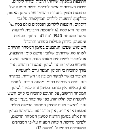
התובעת מספקת שירותי תרבות ובידור לילדים.
פירוט השירותים אשר לגביהם נרשם סימנה של
התובעת מצוין בתעודת רישומו של הסימן האמור,
כדלקמן: "הופעות לילדים המוקלטות על גבי
דיסקים, הופעות לילדים; הנכללים כולם בסוג 41".
הכוונה היא לסוג 41 לתוספת הרביעית לתקנות
סימני המסחר-1940; "סוג 41 - חינוך, הענקת
אימונים; בידור; פעילות ספורט ותרבות".
השימוש שעשו הנתבעים בסימן המסחר התייחס
לאותו סוג שירותים שלגביו נרשם סימן התובעת,
או למצער לשירותים מאותו הגדר. כאשר נעשה
שימוש בסימן הזהה לסימן המסחר הרשום, אין
צורך להוכיח כי הסימן המפר גורם להטעיית
הציבור באשר למקור הטובין או השירות. במקרה
כזה, עצם השימוש בסימן מהווה הפרה. לעומת
זאת, כאשר אין מדובר בסימן זהה לגמרי לסימן
המסחר הרשום, על התובע להוכיח כי קיים חשש
להטעיה של הלקוחות. כפי שהובהר בעניין טוטו
זהב: "כאשר נלוות לסימן המסחר הרשום מילים
נוספות או איורים, אין מדובר עוד בשימוש בסימן
זהה אלא בסימן הדומה לסימן המסחר הרשום,
ולפיכך נדרשת הוכחת הטעיה על-פי המבחנים
המקובלים בפסיקה" (פסקה 12).