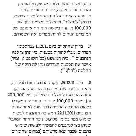
הרע, עשיית עושר ולא במשפט, גזל מוניטין
והפרת חובה חקוקה, עתרה התובעת למתן
צו-מניעה האוסר על הנתבעים לעשות שימוש
בסימן "צ'ופצ'יק", ולתשלום פיצויים בסך של
100,000 ₪. עוד ביקשה היא את איסופם של
המוצרים הנחזים להיות מפרים ואת השמדתם.
7. בדיון שהתקיים ביום
22.11.2011
הסכימו
הצדדים, מבלי להודות בטענות, כי יינתן צו לפיו
הנתבעים "" . בית המשפט (כב' השופט א. זמיר)
אישר את הסכמת הצדדים ונתן לה תוקף של
החלטה (להלן: "").
8. ביום 25.12.11 תיקנה התובעת את תביעתה,
היא התובענה שלפניי. בכתב התביעה המתוקן
עתרה התובעת לתשלום פיצוי בסך של 200,000
₪ (במקום 100,000 ₪ בכתב התביעה המקורי)
כשאת ההגדלה הסבירה בכך שגם לאחר שניתן
הצו ביום
22.11.2011
המשיכה הנתבעת לעשות
שימוש מפר בסימן שלה,וכי נוכח ההיתר המוגבל
שניתן בצו לנתבעים להמשיך ולעשות שימוש
בתכנים שכבר יצאו מרשותם (במקום שחומרים