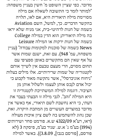
מדובר. כפי שציין השופט מ' חשין בעניין משפחה:
"למותר לומר כי התשובה לשאלה אם מילה
מסויימת מילה תיאורית היא, אם לאו, תלויה
בהקשר הדברים. כך, למשל, השם Aviation
כשמה של חנות לרהיטי-בית, אני מניח שלא יראו
בה מילה תיאורית; הוא הדין במילה College
כשמה של חנות ירקות או המילה Leisure
News כשמה של סוכנות למקומות עבודה" (עניין
משפחה, עמ' 948). עם זאת, ישנם שמות אשר
על אף שאין הם מתקשרים באופן ספציפי עם
תחום מסוים, הרי מעצם טבעם אין לשייך אותם
לקטגוריה של שמות שרירותיים. אלו מילים בעלות
"ניחוח אוניברסלי", אשר נתקשה מאוד לקבוע כי
יכול אדם ­לנַכס אותן לעצמו ולשלול אותן מן
הציבור. דוגמה למילה המשתייכת לקטגוריה זו
היא המילה "זהב". לגבי מילה זו הבעתי בעבר את
דעתי, כי היא נחשבת לשם תיאורי, אף כאשר אין
מדובר במוצרים העשויים מן המתכת היקרה. זאת,
שכן נהוג להשתמש בה לשם ציון איכות מעולה
(ראו, רע"א 4322/09 ש.א. פורמט סחר ושירותים
(1994) בע"מ נ' א.ש. שניר בע"מ, פיסקה 3 (לא
פורסם, [פורסם בנבו], 3.8.09)). באשר למילה