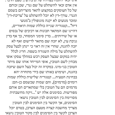
אין אדם זכאי להשתלט על שם גנרי, שכן זכותם
של כל העוסקים במקצוע לתאר מוצריהם בשמם
הגנרי. עורך-דין לא יוכל להשתלט על "עריכת-דין"
ומוכר מנועים לא יקנה מונופולין ב"מנועי
דיזל"...קטגוריה שנייה כוללת שמות תיאוריים,
דהיינו שם המתאר תכונות או רכיבים של נכסים
או של שירותים... בדין סימני המסחר, כך אף בדין
גניבת עין, לא יזכה שם מתאר לרישום ואף לא
יזכה להגנה, שהרי אין זה ראוי כי יינתן לבעל עסק
להשתלט על מילה השגורה בשפה. חריג לכלל
יהיה במקום שבעל העסק רכש במהלך עסקו אופי
מבחין לשם הטובין, אופי המייחד אותו שם מיתר
הטובין בני-מינו. במקרה זה יכול בעל השם שיזכה
בהגנה, ושימוש באותו שם בידי מתחרה יהא
בבחינת הטעיה... קטגוריה שלישית כוללת שמות
רומזים (מרמזים), והם שמות שכשמם כן-הם:
מרמזים הם על הטובין בלי שמתארים הם אותם
מפורשות. בסימנים אלה יש "...זיקה מחשבתית
מסויימת בין הסימנים לבין הטובין נושאי
הסימנים, אך הקשר בין הסימנים לבין הטובין
מצריך מחשבה קצרה מטעם הצרכן, בטרם יוכל
הצרכן לקשר בין הסימנים לבין מקור הטובין נושאי