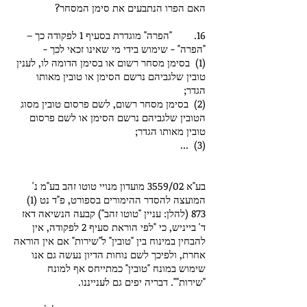
האם הפרו הנתבעים את סימן המסחר?
16. "הפרה" מוגדרת בסעיף 1 לפקודה כך –
"הפרה" - שימוש בידי מי שאינו זכאי לכך -
(1) בסימן מסחר רשום או בסימן הדומה לו, לענין
טובין שלגביהם נרשם הסימן או טובין מאותו
הגדר;
(2) בסימן מסחר רשום, לשם פרסום טובין מסוג
הטובין שלגביהם נרשם הסימן או לשם פרסום
טובין מאותו הגדר;
(3) ...
בע"א 3559/02 מועדון מנויי טוטו זהב בע"מ נ'
המועצה להסדר ההימורים בספורט, פ"ד נט (1)
873 (להלן: עניין "טוטו זהב") קבעה הנשיאה דאז
ד' בייניש, כי "לפי הוראת סעיף 2 לפקודה, אין
להבחין במינוח בין "טובין" ל"שירות" אם אין הוראה
אחרת, ולפיכך לשם נוחות הדיון נעשה גם אנו
שימוש במונח "טובין" כמתייחס אף למונח
"שירות"". דבריה יפים גם לענייננו.