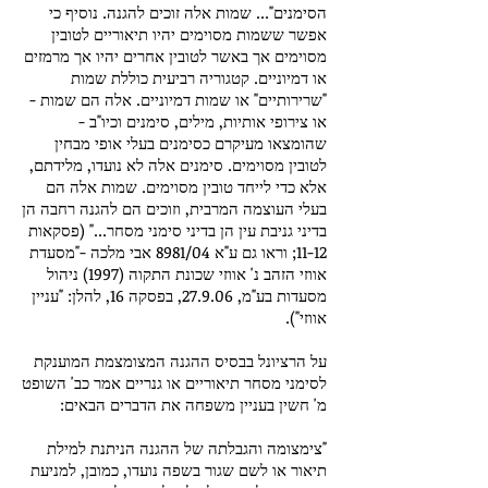
הסימנים"... שמות אלה זוכים להגנה. נוסיף כי
אפשר ששמות מסוימים יהיו תיאוריים לטובין
מסוימים אך באשר לטובין אחרים יהיו אך מרמזים
או דמיוניים. קטגוריה רביעית כוללת שמות
"שרירותיים" או שמות דמיוניים. אלה הם שמות -
או צירופי אותיות, מילים, סימנים וכיו"ב -
שהומצאו מעיקרם כסימנים בעלי אופי מבחין
לטובין מסוימים. סימנים אלה לא נועדו, מלידתם,
אלא כדי לייחד טובין מסוימים. שמות אלה הם
בעלי העוצמה המרבית, וזוכים הם להגנה רחבה הן
בדיני גניבת עין הן בדיני סימני מסחר..." (פסקאות
11-12; וראו גם ע"א 8981/04 אבי מלכה -"מסעדת
אווזי הזהב נ' אווזי שכונת התקוה (1997) ניהול
מסעדות בע"מ, 27.9.06, בפסקה 16, להלן: "עניין
אווזי").
על הרציונל בבסיס ההגנה המצומצמת המוענקת
לסימני מסחר תיאוריים או גנריים אמר כב' השופט
מ' חשין בעניין משפחה את הדברים הבאים:
"צימצומה והגבלתה של ההגנה הניתנת למילת
תיאור או לשם שגור בשפה נועדו, כמובן, למניעת