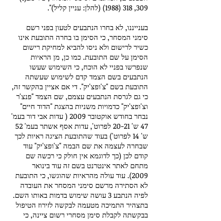
309,
318 (1988)
(להלן: עניין קליל)".
בענייננו, לא בחרו הנתבעים לטעון בפני רשם
סימני המסחר, כי הסימן בו בחרה התובעת אינו
כשיר לרישום ולא ניסו להביא למחיקת רישום
הסימן על שם התובעת. כמו כן, מן הראיות
שנפרשו בפניי לא הוכח, כי השימוש שעשו
הנתבעים בשם הצמד קדם לשימוש שעשתה
התובעת בשם "צ'ופצ'יק". די אם אציין בהקשר זה,
כי גם לגרסת הנתבעים עצמם, שם הצמד "פנצ'ר
וצ'ופצ'יק" כדמויות משניות בהצגת "הדוד חיים"
נבחר בחודש אוקטובר 2009 ( עדות אבי דור בעמ'
47 ש' 20-21 לפרוט', עדות אסף אשתר בעמ' 52
ש' 14 לפרוט') בעוד שהתובעת הציגה ראיות לכך
שבחרה לעצמה את שם הבמה "צ'ופצ'יק" עוד
קודם לכן (כך לדוגמא אין חולק כי רכשה שם
מתחם לאתר אינטרנט בשם זה עוד בינואר
2009). עוד עולה מהראיות שהוגשו, כי התובעת
לא הסתירה מרשם סימני המסחר את העובדה
לפיה הנתבע 3 עושה שימוש בדמות באותו השם.
בתצהיר התמיכה מטעמה לבקשה לזירוז הטיפול
בבקשתה לקבלת סימן מסחרי רשום ציינה, כי