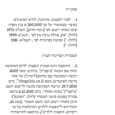
פסק דין
1. לפניי תובענה, מתוקנת, לחיוב המשיבים
בפיצוי סטטוטורי על סך 200,000 ₪ בגין הפרת
סימן מסחר רשום לפי [נוסח חדש], תשל"ב-1972
(להלן: "או), עוולת גניבת עין לפי , תשנ"ט-1999
(להלן- ") ופגיעה בפרטיות לפי , תשמ"א- 1981
(להלן- ").
העובדות הצריכות לעניין
2. התובעת הינה אמנית הופעות ילדים המופיעה
תחת שם הבמה "צ'ופצ'יק". בחודש ינואר 2009
רכשה המבקשת שם מתחם("דומיין") של אתר
ברשת האינטרנט בשם chupchic.co.il"". ביום
29.7.2010
הגישה המבקשת בקשה לרישום השם
"צ'ופצ'יק" כסימן מסחרי. ביום
6.12.2010
נרשם
עבורה בפנקס סימני המסחר (להלן: "הפנקס")
סימן מסחרי רשום לגבי השם האמור (בסוג 41,
המתייחס ל"הופעות לילדים המוקלטות על גבי
דיסקים, הופעות לילדים"), בהתאם להוראותיה