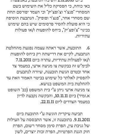
באי כוחה, כי הפסיקה כליל את השימוש בשם
המסחרי "פנצ'ר וצ'ופצ'יק" וכי הצמד יפורסם תחת
שם מסחרי אחר, "פנצ'ר ופופיק". הנתבעת הוסיפה
כי היא פועלת להסיר פרסומים שיש בהם שימוש
בכינוי "צ'ופצ'יק", ביחס להופעות ו/או פעולות
עתידיות.
6. התובעת, אשר ראתה עצמה נפגעת מהחלטת
הנתבעת, לקיים את דרישתה רק ביחס להופעות
ו/או לפעולות עתידיות, עתרה ביום
7.11.2011
לבימ"ש זה בבקשת צו מניעה ארעי, במעמד צד
אחד ובטרם הגשת תובענה, שיורה לנתבעים
להפסיק לאלתר כל שימוש בביטוי האמור וזאת עד
להחלטת בית המשפט בנושא.
צו מניעה ארעי ניתן ע"י בית המשפט (כב' השופט
א.זמיר) ביום 10.11.11, והבקשה נקבעה לדיון
במעמד הצדדים ליום 22.11.11.
תביעה עיקרית הוגשה ע"י התובעת ביום
9.11.2011
. בתובענה זו, אשר התבססה על העילות
של גניבת עין, הפרת סימן מסחר רשום, הפרת
חוק הגנת הפרטיות, הפרת זכות יוצרים, לשון