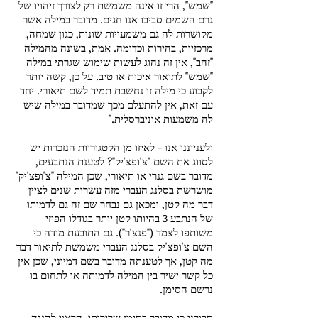
"שמש", הרי זו אינה משמשת רק לצורך זיהויו של
גרם השמים סביבו אנו חגים. מדובר במילה אשר
מקושרות לה גם משמעויות שונות, כגון שמחה,
מרכזיות, בהירות וכדומה. אמת, בשונה מהמילה
"זהב", אין זה נהוג לעשות שימוש שגרתי במילה
"שמש" לתיאור איכות או טיב. על כן, קשה יותר
לקבוע כי מילה זו נחשבת תמיד לשם תיאורי. יחד
עם זאת, אין להתעלם מכך שמדובר במילה שיש
לה משמעות אוניברסלית."
ולענייננו אנו - לאיזו מן הקטגוריות הנזכרות יש
לסווג את השם "צ'ופצ'יק"? לטענת הנתבעים,
מדובר בשם גנרי או תיאורי, שכן המילה "צ'ופצ'יק"
מושרשת בסלנג העברי מזה עשרות שנים לציין
דבר מה קטן, ומכאן גם נבחר שם זה גם לדמותו
של הנתבע 3 בהיותו קטן יותר בגודלו הפיזי
משותפו לצמד ("פנצ'ר"). גם התובעת מודה כי
השם צ'ופצ'יק בסלנג העברי משמשת לתיאור דבר
מה קטן, אך לטענתה מדובר בשם דמיוני, שכן אין
כל קשר ישיר בין המילה לדמותה או לתחום בו
נרשם הסימן.
סבורני כי מדובר בסימן שרירותי, הראוי להגנה,