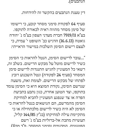
הנתבעים).
דין טענת הנתבעים בהקשר זה להידחות.
סעיף 64 לפקודת סימני מסחר קובע, כי רישומו
של סימן מסחר מהווה ראיה לכאורה לתוקפו.
בע"א 7919/11 חברת מעדני הצפון בע"מ נ' יהודה
גואטה (16.6.13) הדגיש כב' השופט י' עמית, כי
לעצם רישום הסימן השלכות במישור הראייתי:
"...עובר לרישום הסימן, הנטל להראות כי הסימן
כשיר לרישום מוטל על מבקש הרישום. בשלב זה,
רשאי כל המעוניין להגיש התנגדות לרישום סימן
המסחר (סעיף 24 לפקודה) ונטל השכנוע רובץ
לפתחו של מבקש הרישום. לעומת זאת, משעה
שנרשם הסימן, נקודת המוצא היא כי הסימן עומד
בתוקפו, וצד הטוען אחרת, כגון נתבע בתביעת
הפרה או צד שנפגע המעוניין להביא למחיקת
הסימן מהמרשם, הם הנושאים בנטל להראות כי
הסימן לא היה כשיר לרישום מלכתחילה או כי
מתקיימת עילה למחיקתו (בג"ץ 144/85 קליל,
תעשיות מתכת אל-ברזליות בע"מ נ' רשם
הפטנטים, המדגמים וסימני המסחר, פ"ד מב(1)