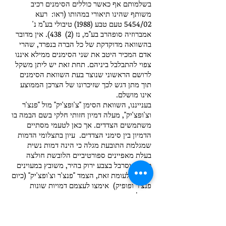
בשלמותם אף כאשר כוללים הסימנים רכיב
משותף שהינו תיאורי במהותו (ראו: ‎ רעא
5454/02 טעם טבע (1988) טיבולי בע"מ נ'
אמברוזיה סופהרב בע"מ, נז (2) 438). אין מדובר
בהשוואה מדוקדקת של כל הברה בנפרד, שהרי
אדם המכיר היטב את שני הסימנים ממילא איננו
צפוי להתבלבל ביניהם. תחת זאת יש ליתן משקל
לרושם הראשוני שנוצר בעת השוואת הסימנים
תוך מתן דגש לכך שזיכרונו של הצרכן הממוצע
אינו מושלם.
בענייננו, השוואת הסימן "צ'ופצ'יק" מול "פנצ'ר
וצ'ופצ'יק", מעלה דמיון חזותי חלקי בשם הבמה בו
משתמשים הצדדים. אך כאן לטעמי מסתיים
הדמיון בין סימני הצדדים. עיון בתצלומי הדמות
שמגלמת התובעת מגלה כי הינה דמות נשית
בעלת מאפיינים ספורטיביים הלובשת חולצה
כתובה וסרבל בצבע ירוק בהיר, משובץ במעוינים
ורודים. לעומת זאת, הצמד "פנצ'ר וצ'ופצ'יק" (כיום
פנצ'ר ופופיק) אימצו לעצמם דמויות שונות
בתכלית. מדובר בצמד גברים שדמויותיהם
מתוארות כ"צמד שובבים ולא מוצלחים" (ראה
נספח י1 לתיק המוצגים מטעם התובעת) לבושות
ברישול ( "פנצ'ר" לבוש מקטורן ירוק, תחתיו