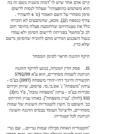
קיים אדם אחר שיש לו "דמות משנית בשם זה בה
הוא משתמש בהופעותיו" שעלול לנסות לרשום
סימן מסחרי על השם האמור (ס' 4 לתצהיר .
צורף כנספח נ/2). מכאן, שהנתבעים לא הוכיחו
כלל את טענותיהם שהתובעת פעלה בחוסר תום
לב וב"מחטף" בפנייתה לרישום הסימן ולא עמדו
בנטל השכנוע הנדרש מהם להוכיח שהסימן נרשם
שלא כדין.
היקף ההגנה הראוי לסימן המסחר
15. פסק הדין המנחה, בנוגע להיקף ההגנה
הניתנת לשמות מסחריים, הוא ע"א 5792/99
תקשורת וחינוך דתי-יהודי משפחה (1997) בע"מ -
עיתון "משפחה" נ' אס.בי.סי. פרסום, שיווק וקידום
מכירות בע"מ - עיתון "משפחה טובה", פ"ד נה(3)
933 (להלן: "עניין משפחה"). באותו עניין התייחס
כב' השופט מ' חשין לקטגוריות השונות של שמות
מסחריים, ולרציונל העומד בבסיס ההגנה השונה
הניתנת לכל קטגוריה:
"הקטגוריה האחת מכילה שמות גנריים... שם גנרי
אינו זכאי להגנה בעוולה של גניבת עין. טעם הדבר: