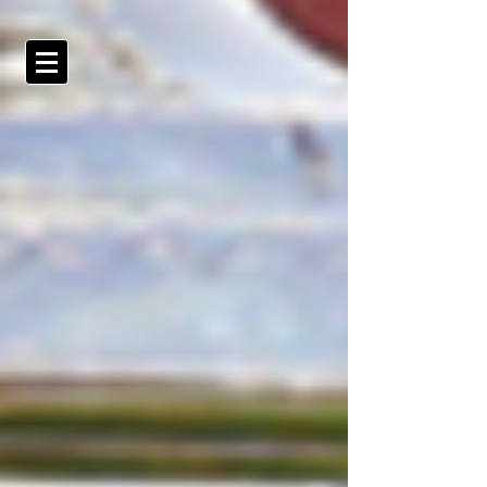
MONTEKIO &
CO.
מונטקיו ושות' משרד עורכי-דין